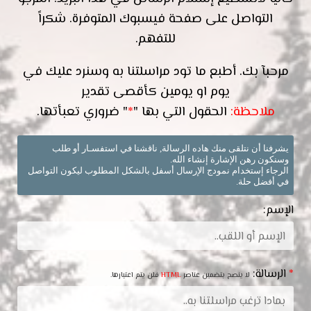
التواصل على صفحة فيسبوك المتوفرة. شكراً
للتفهم.
مرحبآ بك. أطبع ما تود مراسلتنا به وسنرد عليك في
يوم او يومين كأقصى تقدير
ملاحظة:
الحقول التي بها "
*
" ضروري تعبأتها.
يشرفنا أن نتلقى منك هاده الرسالة, ناقشنا في استفسـار أو طلب
وسنكون رهن الإشارة إنشاء الله.
الرجاء إستخدام نمودج الإرسال أسفل بالشكل المطلوب ليكون التواصل
في أفضل حلة.
الإسم:
*
الرسالة:
لا ينصح بتضمين عناصر
HTML
فلن يتم اعتبارها.