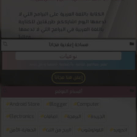
الكتابة باللغة العربية على البرامح التي لا
تدعمها اليوم اشارككم طريقتين للكتاربة
باللغة العربية في البرامج التي لا تدعمها
وغالبآ ...
مساحة إعلانية مجانآ
نوعيات
نهتم بمواضيع .تقافية. وأجتماعية. ترفيهية و كل جديد
إعلن هنا مجانآ
أقسام الموقع
Android Store
Blogger
Computer
الجريدة
البرمجة
اضافات
Electronics
اندرويد
الفوتوشوب
الربح من النت
الحماية-الأمن