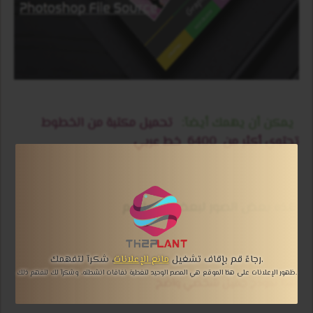
يمكن أن يهمك أيضآ:
تحميل مكتبة من الخطوط
تحتوي أكثر من
6400
خط عربي
هذه بعض الصور لبعض التصاميم
، شكرآ لتفهمك.
رجاءً قم بإقاف تشغيل
مانع الإعلانات
ظهور الإعلانات على هذا الموقع هي المصدر الوحيد لتغطية نفاقات انشطته، وشكرآ لك لتفهم ذلك.
هذا نمودج جميل شخصي واضح