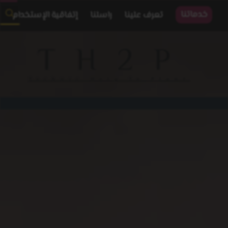
خدماتنا
تعرف علينا
راسلنا
إتفاقية الإستخدام
TH2P
Technic Help To Plant