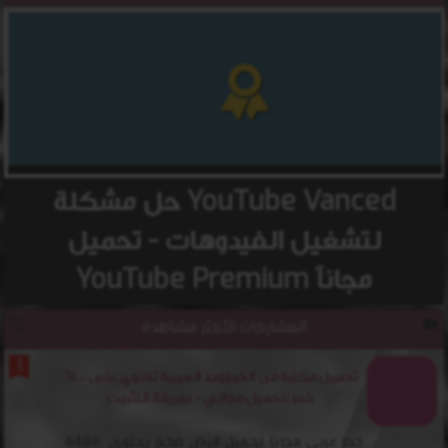
حل مشكلة YouTube Vanced
لتشغيل الفيدوهات - تحميل
YouTube Premium مجاناً
المشاركات الأكثر مشاهدة
تحميل مكتبة من الخطوط العربية تحتوي على 6400
خط | تحميل مجاني + طريقة التثبيت
6400 خط عربي مجانآ تحميل قرص ضخم يحتوي