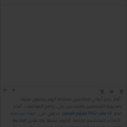
T
T
+
-
أهلآ بكم أعزائي المتابعين مشاركة اليوم ستكون مميزة
ومحبوبة للمصممين والمبدعين على برنامج الفوتشوب.. أقدم
لكم
12 ملف PSD مفتوح المصدر
يحتوي على
كروت شخصية
لأصحاب المشارسع الخاصة.. الكروت مفرقة بواجهتين الواجهة