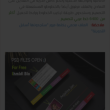
الأمامية والواجهة الخلفية ولكم كامل الحرية في التعديل على
النمادج, والملف مرفوق أيضآ بالخطوطو المستعملة في
التصميم وستجدون طريقة تركيب الخطوط ورابط لتحميل
أكثر
من
6400
خط عربي لتصميم
..
ملاحضة:
الملف محمي بكلمة مرور "ستجدونها أسفل
التدوينة"