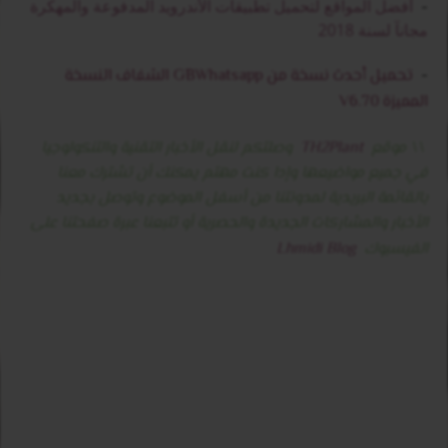
أفضل المواقع لتحميل تطبيقات الأندرويد المدفوعة والمهكرة
-
مجانآ لسنة 2018
-
تحميل أحدث نسخة من GBWhatsapp الشفاف النسخة
المميزة V6.70
\\ موقع
TH2Plant
وصلتكم لنقل الأخبار التقنية والتنكولوجيا
في جميع مواضيعها وإدا كنت مهتم يمكنك أن تشترك معنا
بالقائمة البريدية لمدونتنا من أسفل الموضوع وتوصل بجديد
الأخبار والمشاركات الجديدة والحصرية أو تتبعنا عبرة صفحتنا على
الفيسبوك
Lhmidi Blog