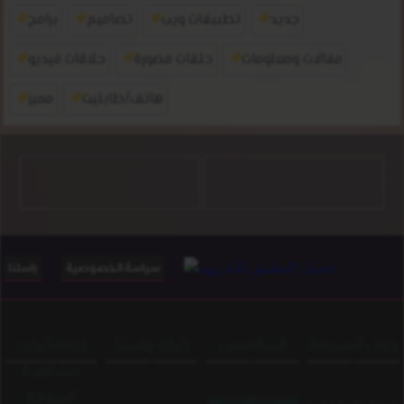
جديد
تطبيقات ويب
تصاميم
برامج
مقالات ومعلومات
حلقات مصورة
حلاقات فيديو
هاتف/طابليت
مميز
سياسة الخصوصية
راسلنا
حول المدونة
المؤسس
رأيك يهمنا
إحصائيات
مشاهدة
الموقع
Med Adibe Lhmidi