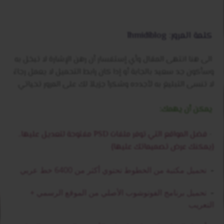
كلمة المرور: lhmidiblog
الى هنا انتهى المقال وأي إستفسار أن رهن الإشارة لا تبخل به
وسأكون جد سعيد بالجابة أو إدا كان رابط التحميل لا يعمل رجاءً
لا تنسى التبليغ به لأجدده وشكرآ جزيلآ لك على المرور تحياتي
يمكن أن يهمك:
-
فضل المواقع التي توفر ملفات PSD مفتوحة لتعديل عليها..
{يمكنك عرض تصميماتك عليها}
تحميل مكتبة من الخطوط تحتوي أكثر من 6400 خط عربي
-
تحميل برنامج الفوتوشوب الأصلي من الموقع الرسمي +
-
التعريب