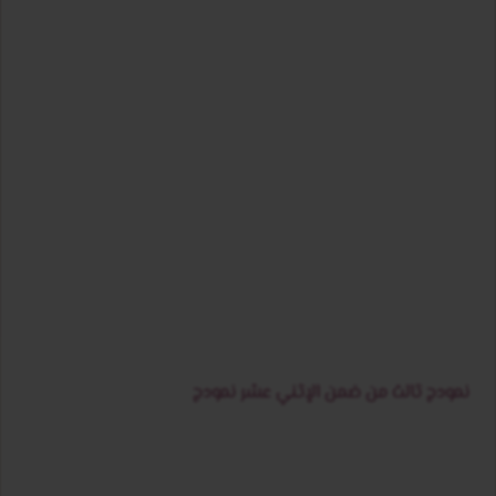
نمودج ثالث من ضمن الإثني عشر نمودج