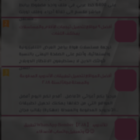
على 6400 خط عربي في ملف واحد مضغوظ برابط
مباشر مقسم الى ثلاثة أجزاء. وملف تورنت
مستقل...
أفضل 9 مواقع لتحميل ترجمات الأفلام والمسلسلات
بمختلف اللغات
ترجمة مسلسلات هواة برامج العرض التلفيزيونية
والسنمائية، وأنتم على الصفحة اليمنى بالنسبة
لأولئك الذين لا يستطيعون الانتظار الدوبلاج
للسل...
أفضل المواقع لتحميل تطبيقات الأندرويد المدفوعة
والمعدلة مجانآ لسنة 2018
مرحبآ بكم أعزائي الأفاضل.. أقدم لكم اليوم أفضل
المواقع التي من خلالها يمكنك تحميل تطبيقات
الأندروبد المدفوعة والمعدلة (مهكرة) بقالب مجان...
تطبيق WhatsApp Bomber【2018】 للأندرويد
وتعطيل واتساب الأصدقاء 😋😉