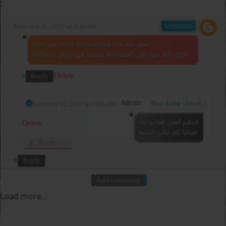
:
February 21, 2021 at 6:30 PM
Unknown
عمل جيد جدا وكلمة شكرا قليلة في حقك
جزاك الله خيرا على المشاركة وجعله في ميزان حسناتك
Delete
Reply
February 22, 2021 at 7:06 AM
Med Adibe Lhmidi
اللهم أمين هذا واجب
Delete
شكرآ لك على التحية
Reply
Reply
Add comment
Load more...