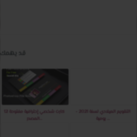
قد يهمك
التقويم الميلادي لسنة 2021 -
12 كارت شخصي إحترافية مفتوحة
يومية ...
المصدر...