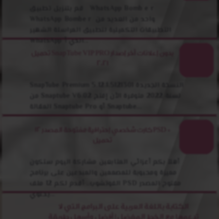
قم بتنزيل تطبيق WhatsApp Bomb e r
WhatsApp Bombe r واحد من العديد من
التطبيقات التكميلية لتطبيق المراسلة الشهير
WhatsApp الذي أ...
تحميل SnapTube VIP PRO بدون إعلانات أخر إصدار
2021
SnapTube Premium 5.12.1.5121301 النسخة الجديدة
من Snaptube V6.02 لسنة 2022 متوفرة الأن إفتح
المقالة Snaptube Pro أو Snaptube...
12 كارت شخصي إحترافية مفتوحة المصدر PSD +
تحميل
أهلآ بكم أعزائي المتابعين مشاركة اليوم ستكون
مميزة ومحبوبة للمصممين والمبدعين على برنامج
الفوتشوب.. أقدم لكم 12 ملف PSD مفتوح المصدر
يحتوي...
الكتابة باللغة العربية على البرامج التي لا
تدعمها مع الخط المفضل | أفضل وأسهل طريقة