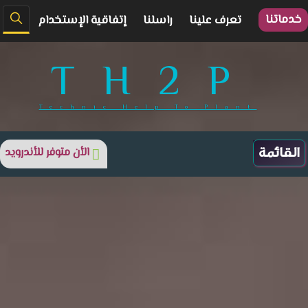
خدماتنا
تعرف علينا
راسلنا
إتفاقية الإستخدام
TH2P
Technic Help To Plant
الأن متوفر للأندرويد