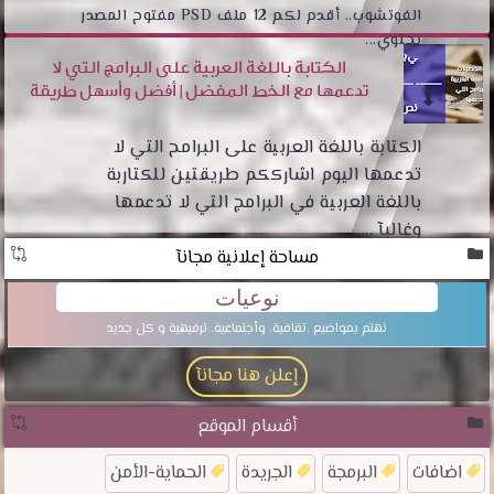
الفوتشوب.. أقدم لكم 12 ملف PSD مفتوح المصدر
يحتوي...
الكتابة باللغة العربية على البرامج التي لا
تدعمها مع الخط المفضل | أفضل وأسهل طريقة
الكتابة باللغة العربية على البرامح التي لا
تدعمها اليوم اشارككم طريقتين للكتاربة
باللغة العربية في البرامج التي لا تدعمها
وغالبآ ...
مساحة إعلانية مجانآ
نوعيات
نهتم بمواضيع .تقافية. وأجتماعية. ترفيهية و كل جديد
إعلن هنا مجانآ
أقسام الموقع
اضافات
البرمجة
الجريدة
الحماية-الأمن