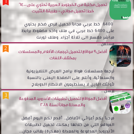
تحميل مكتبة من الخطوط العربية تحتوي على 6400
خط | تحميل مجاني + طريقة التثبيت
6400 خط عربي مجانآ تحميل قرص ضخم يحتوي
على 6400 خط عربي في ملف واحد مضغوظ برابط
مباشر مقسم الى ثلاثة أجزاء. وملف تورنت
مستقل...
أفضل 9 مواقع لتحميل ترجمات الأفلام والمسلسلات
بمختلف اللغات
ترجمة مسلسلات هواة برامج العرض التلفيزيونية
والسنمائية، وأنتم على الصفحة اليمنى بالنسبة
لأولئك الذين لا يستطيعون الانتظار الدوبلاج
للسل...
أفضل المواقع لتحميل تطبيقات الأندرويد المدفوعة
والمعدلة مجانآ لسنة 2018
مرحبآ بكم أعزائي الأفاضل.. أقدم لكم اليوم أفضل
المواقع التي من خلالها يمكنك تحميل تطبيقات
الأندروبد المدفوعة والمعدلة (مهكرة) بقالب مجان...