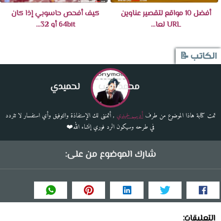
أفضل 10 مواقع لتقصير عناوين
كيف أفحص حاسوبي إذا كان
URL لعا...
64bit أو 32...
الكاتب 📝
محمد أديب
لحميدي
تمت كتابة هاذا الموضوع من طرف
أديب لحميدي
, أتمننى لك الإستفاذة والتوفيق وأي استفسار لا تتردد
في طرحه وسيكون الرد فوري إنشاء الله❤️
شارك الموضوع من على:
التعليقات: