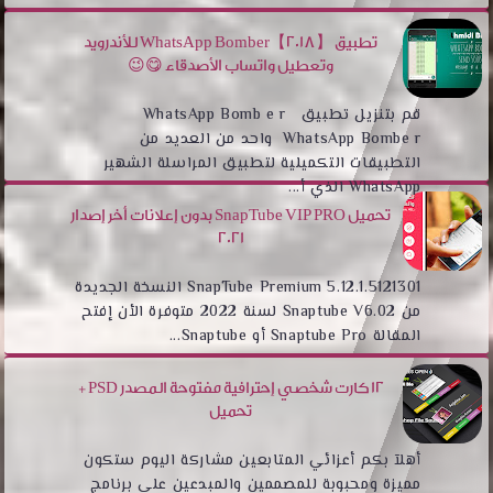
تطبيق WhatsApp Bomber【2018】 للأندرويد
وتعطيل واتساب الأصدقاء 😋😉
قم بتنزيل تطبيق WhatsApp Bomb e r
WhatsApp Bombe r واحد من العديد من
التطبيقات التكميلية لتطبيق المراسلة الشهير
WhatsApp الذي أ...
تحميل SnapTube VIP PRO بدون إعلانات أخر إصدار
2021
SnapTube Premium 5.12.1.5121301 النسخة الجديدة
من Snaptube V6.02 لسنة 2022 متوفرة الأن إفتح
المقالة Snaptube Pro أو Snaptube...
12 كارت شخصي إحترافية مفتوحة المصدر PSD +
تحميل
أهلآ بكم أعزائي المتابعين مشاركة اليوم ستكون
مميزة ومحبوبة للمصممين والمبدعين على برنامج