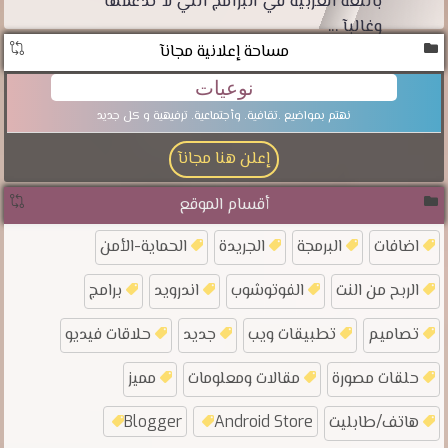
باللغة العربية في البرامج التي لا تدعمها
وغالبآ ...
مساحة إعلانية مجانآ
نوعيات
نهتم بمواضيع .تقافية. وأجتماعية. ترفيهية و كل جديد
إعلن هنا مجانآ
أقسام الموقع
اضافات
البرمجة
الجريدة
الحماية-الأمن
الربح من النت
الفوتوشوب
اندرويد
برامج
تصاميم
تطبيقات ويب
جديد
حلاقات فيديو
حلقات مصورة
مقالات ومعلومات
مميز
هاتف/طابليت
Android Store
Blogger