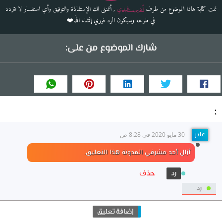
تمت كتابة هاذا الموضوع من طرف
أديب لحميدي
, أتمننى لك الإستفاذة والتوفيق وأي استفسار لا تتردد
في طرحه وسيكون الرد فوري إنشاء الله❤️
شارك الموضوع من على:
:
عابر
30 مايو 2020 في 8:28 ص
أزال أحد مشرفي المدونة هذا التعليق.
حذف
رد
رد
إضافة تعليق