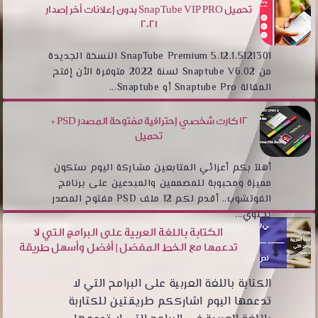
تحميل SnapTube VIP PRO بدون إعلانات أخر إصدار
2021
SnapTube Premium 5.12.1.5121301 النسخة الجديدة
من Snaptube V6.02 لسنة 2022 متوفرة الأن إفتح
المقالة Snaptube Pro أو Snaptube...
12 كارت شخصي إحترافية مفتوحة المصدر PSD +
تحميل
أهلآ بكم أعزائي المتابعين مشاركة اليوم ستكون
مميزة ومحبوبة للمصممين والمبدعين على برنامج
الفوتشوب.. أقدم لكم 12 ملف PSD مفتوح المصدر
يحتوي...
الكتابة باللغة العربية على البرامج التي لا
تدعمها مع الخط المفضل | أفضل وأسهل طريقة
الكتابة باللغة العربية على البرامح التي لا
تدعمها اليوم اشارككم طريقتين للكتاربة