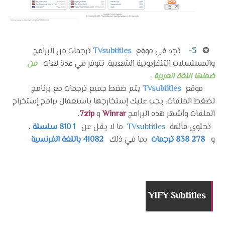
✪
3-
تجد في موقع
Vsubtitles
T
ترجمات من البرامج
والمسلسلات التلفزيونية الشعبية. تتوفر في عدة لغات
من
ضمنها اللغة العربية
.
موقع
Vsubtitles
T
يتم ضغط جميع ترجمات مع برنامج
لضغط الملفات، يجب عليك إستخارجها باستعمال برامج إستخراج
الملفات وأشهر هذه البرامج
Winrar
و
7zip
.
تحتوي قائمة
TVsubtitles
ما لا يقل عن
1 810
سلسلة
،
و
278 838
ترجمات
بما في ذلك
41082
باللغة الفرنسية
YIFY Subtitles