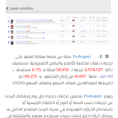
✪
2-
Podnapisi
عبارة عن منصة ممتازة للعثور على
ترجمات بلغات مختلفة للأفلام والبرامج التلفزيونية. تستضيف
حاليًا
2،078،527
ترجمة لـ
58،959
فيلمًا و
6،715
مسلسلًا
بـ
100 لغة
، منها
61،697
من إنتاج المجتمع ، و
00،235
تم
تكييفها للمشاهدين ضعاف السمع وضعاف السمع (SDH)!
يقوم
Podnapisi
بتحميل ترجمات جديدة كل يوم ويمكنك البحث
عن ترجمات حسب السنة أو النوع أو الكلمات الرئيسية أو
باستخدام الخيارات الموجودة في محرك البحث المتقدم الخاص به.
يمكنك أيضًا اختيار إنشاء حساب مستخدم معهم والمشاركة في