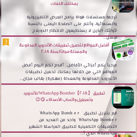
بمختلف اللغات
ترجمة مسلسلات هواة برامج العرض التلفيزيونية
والسنمائية، وأنتم على الصفحة اليمنى بالنسبة
لأولئك الذين لا يستطيعون الانتظار الدوبلاج
للسل...
أفضل المواقع لتحميل تطبيقات الأندرويد المدفوعة
والمعدلة مجانآ لسنة 2018
مرحبآ بكم أعزائي الأفاضل.. أقدم لكم اليوم أفضل
المواقع التي من خلالها يمكنك تحميل تطبيقات
الأندروبد المدفوعة والمعدلة (مهكرة) بقالب مجان...
تطبيق WhatsApp Bomber【2018】 للأندرويد
وتعطيل واتساب الأصدقاء 😋😉
قم بتنزيل تطبيق WhatsApp Bomb e r
WhatsApp Bombe r واحد من العديد من
التطبيقات التكميلية لتطبيق المراسلة الشهير
WhatsApp الذي أ...