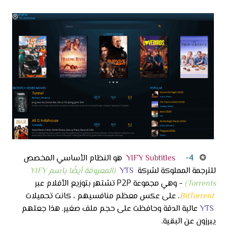
✪
4-
YIFY Subtitles
هو النظام الأساسي المخصص
للترجمة المملوكة لشركة
YTS
(المعروفة أيضًا باسم YIFY
Torrents)
- وهي مجموعة P2P تشتهر بتوزيع الأفلام عبر
BitTorrent
. على عكس معظم منافسيهم ، كانت تحميلات
YTS
عالية الدقة وحافظت على حجم ملف صغير. هذا جعلهم
يبرزون عن البقية.