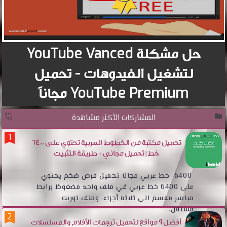
حل مشكلة YouTube Vanced
لتشغيل الفيدوهات - تحميل
YouTube Premium مجاناً
المشاركات الأكثر مشاهدة
تحميل مكتبة من الخطوط العربية تحتوي على 6400
خط | تحميل مجاني + طريقة التثبيت
6400 خط عربي مجانآ تحميل قرص ضخم يحتوي
على 6400 خط عربي في ملف واحد مضغوظ برابط
مباشر مقسم الى ثلاثة أجزاء. وملف تورنت
مستقل...
أفضل 9 مواقع لتحميل ترجمات الأفلام والمسلسلات