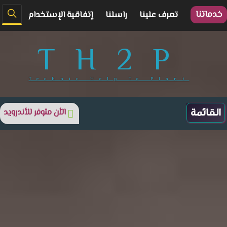
خدماتنا
تعرف علينا
راسلنا
إتفاقية الإستخدام
TH2P
Technic Help To Plant
الأن متوفر للأندرويد