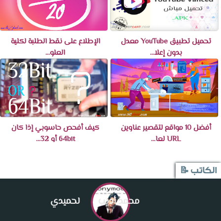
تحميل تطبيق YouTube معدل
الإطلاع على نقط الطلبة لكلية
بدون إعلا...
العلو...
أفضل 10 مواقع لتقصير عناوين
كيف أفحص حاسوبي إذا كان
URL لعا...
64bit أو 32...
الكاتب 📝
محمد أديب
لحميدي