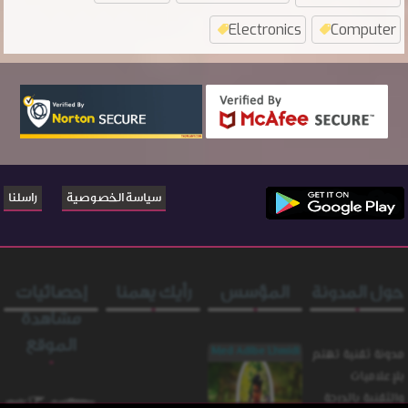
Electronics
Computer
سياسة الخصوصية
راسلنا
حول المدونة
المؤسس
رأيك يهمنا
إحصائيات
مشاهدة
الموقع
Med Adibe Lhmidi
مدونة ثقنية تهتم
بلإعلاميات
والثقنية بالدرجة