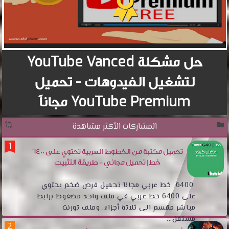
حل مشكلة YouTube Vanced
لتشغيل الفيدوهات - تحميل
YouTube Premium مجاناً
المشاركات الأكثر مشاهدة
تحميل مكتبة من الخطوط العربية تحتوي على 6400
خط | تحميل مجاني + طريقة التثبيت
6400 خط عربي مجانآ تحميل قرص ضخم يحتوي
على 6400 خط عربي في ملف واحد مضغوظ برابط
مباشر مقسم الى ثلاثة أجزاء. وملف تورنت
مستقل...