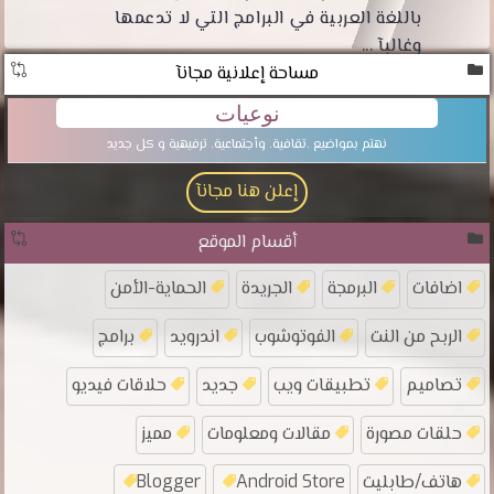
باللغة العربية في البرامج التي لا تدعمها
وغالبآ ...
مساحة إعلانية مجانآ
نوعيات
نهتم بمواضيع .تقافية. وأجتماعية. ترفيهية و كل جديد
إعلن هنا مجانآ
أقسام الموقع
اضافات
البرمجة
الجريدة
الحماية-الأمن
الربح من النت
الفوتوشوب
اندرويد
برامج
تصاميم
تطبيقات ويب
جديد
حلاقات فيديو
حلقات مصورة
مقالات ومعلومات
مميز
هاتف/طابليت
Android Store
Blogger