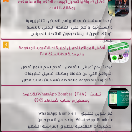
أفضل 9 مواقع لتحميل ترجمات الأفلام والمسلسلات
بمختلف اللغات
ترجمة مسلسلات هواة برامج العرض التلفيزيونية
والسنمائية، وأنتم على الصفحة اليمنى بالنسبة
لأولئك الذين لا يستطيعون الانتظار الدوبلاج
للسل...
أفضل المواقع لتحميل تطبيقات الأندرويد المدفوعة
والمعدلة مجانآ لسنة 2018
مرحبآ بكم أعزائي الأفاضل.. أقدم لكم اليوم أفضل
المواقع التي من خلالها يمكنك تحميل تطبيقات
الأندروبد المدفوعة والمعدلة (مهكرة) بقالب مجان...
تطبيق WhatsApp Bomber【2018】 للأندرويد
وتعطيل واتساب الأصدقاء 😋😉
قم بتنزيل تطبيق WhatsApp Bomb e r
WhatsApp Bombe r واحد من العديد من
التطبيقات التكميلية لتطبيق المراسلة الشهير