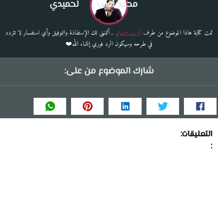
محمد أديب
لحميدي
تمت كتابة هاذا الموضوع من طرف
أديب لحميدي
, أتمننى لك الإستفاذة والتوفيق وأي استفسار لا تتردد
في طرحه وسيكون الرد فوري إنشاء الله❤️
شارك الموضوع من على:
التعليقات:
: