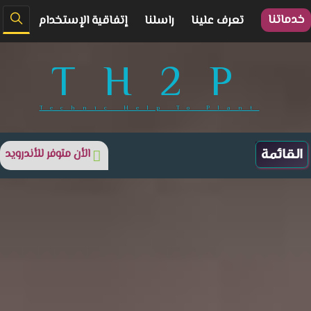
خدماتنا
تعرف علينا
راسلنا
إتفاقية الإستخدام
TH2P
Technic Help To Plant
الأن متوفر للأندرويد