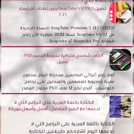
WhatsApp الذي أ...
تحميل SnapTube VIP PRO بدون إعلانات أخر إصدار
2021
SnapTube Premium 5.12.1.5121301 النسخة الجديدة
من Snaptube V6.02 لسنة 2022 متوفرة الأن إفتح
المقالة Snaptube Pro أو Snaptube...
12 كارت شخصي إحترافية مفتوحة المصدر PSD +
تحميل
أهلآ بكم أعزائي المتابعين مشاركة اليوم ستكون
مميزة ومحبوبة للمصممين والمبدعين على برنامج
الفوتشوب.. أقدم لكم 12 ملف PSD مفتوح المصدر
يحتوي...
الكتابة باللغة العربية على البرامج التي لا
تدعمها مع الخط المفضل | أفضل وأسهل طريقة
الكتابة باللغة العربية على البرامح التي لا
تدعمها اليوم اشارككم طريقتين للكتاربة