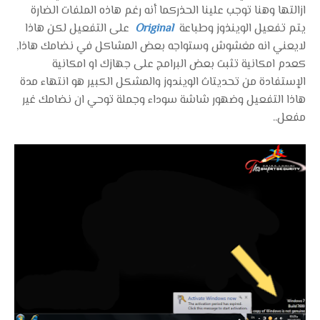
ازالتها وهنا توجب علينا الحذركما أنه رغم هاذه الملفات الضارة
يتم تفعيل الوينذوز وطباعة
Original
على التفعيل لكن هاذا
لايعني انه مغشوش وستواجه بعض المشاكل في نضامك هاذا,
كعدم امكانية تثبت بعض البرامج على جهازك او امكانية
الإستفادة من تحديتاث الويندوز والمشكل الكبير هو انتهاء مدة
هاذا التفعيل وضهور شاشة سوداء وجملة توحي ان نضامك غير
مفعل..