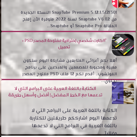
SnapTube Premium 5.12.1.5121301 النسخة الجديدة
من Snaptube V6.02 لسنة 2022 متوفرة الأن إفتح
المقالة Snaptube Pro أو Snaptube...
12 كارت شخصي إحترافية مفتوحة المصدر PSD +
تحميل
أهلآ بكم أعزائي المتابعين مشاركة اليوم ستكون
مميزة ومحبوبة للمصممين والمبدعين على برنامج
الفوتشوب.. أقدم لكم 12 ملف PSD مفتوح المصدر
يحتوي...
الكتابة باللغة العربية على البرامج التي لا
تدعمها مع الخط المفضل | أفضل وأسهل طريقة
الكتابة باللغة العربية على البرامح التي لا
تدعمها اليوم اشارككم طريقتين للكتاربة
باللغة العربية في البرامج التي لا تدعمها
وغالبآ ...