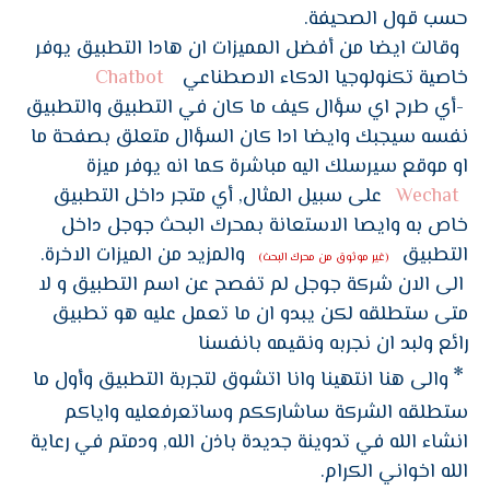
حسب قول الصحيفة.
وقالت ايضا من أفضل المميزات ان هادا التطبيق يوفر
خاصية تكنولوجيا الدكاء الاصطناعي
Chatbot
-أي طرح اي سؤال كيف ما كان في التطبيق والتطبيق
نفسه سيجبك وايضا ادا كان السؤال متعلق بصفحة ما
او موقع سيرسلك اليه مباشرة كما انه يوفر ميزة
Wechat
على سبيل المثال, أي متجر داخل التطبيق
خاص به وايصا الاستعانة بمحرك البحث جوجل داخل
التطبيق
والمزيد من الميزات الاخرة.
(غير موثوق من محرك البحث)
الى الان شركة جوجل لم تفصح عن اسم التطبيق و لا
متى ستطلقه لكن يبدو ان ما تعمل عليه هو تطبيق
رائع ولبد ان نجربه ونقيمه بانفسنا
*
والى هنا انتهينا وانا اتشوق لتجربة التطبيق وأول ما
ستطلقه الشركة ساشارككم وساتعرفعليه واياكم
انشاء الله في تدوينة جديدة باذن الله, ودمتم في رعاية
الله اخواني الكرام.