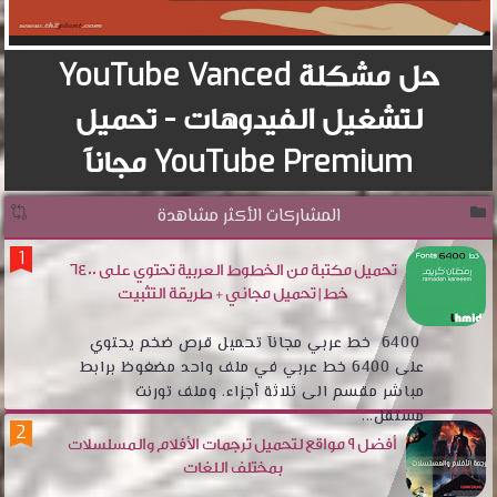
حل مشكلة YouTube Vanced
لتشغيل الفيدوهات - تحميل
YouTube Premium مجاناً
المشاركات الأكثر مشاهدة
تحميل مكتبة من الخطوط العربية تحتوي على 6400
خط | تحميل مجاني + طريقة التثبيت
6400 خط عربي مجانآ تحميل قرص ضخم يحتوي
على 6400 خط عربي في ملف واحد مضغوظ برابط
مباشر مقسم الى ثلاثة أجزاء. وملف تورنت
مستقل...
أفضل 9 مواقع لتحميل ترجمات الأفلام والمسلسلات
بمختلف اللغات