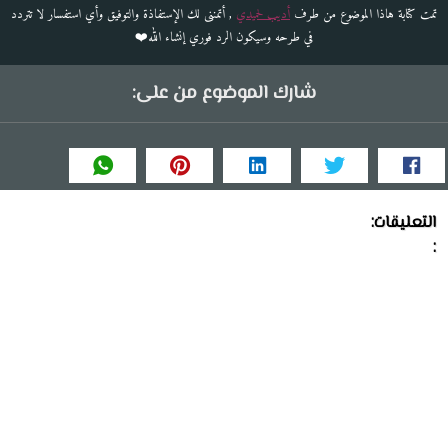
تمت كتابة هاذا الموضوع من طرف
أديب لحميدي
, أتمننى لك الإستفاذة والتوفيق وأي استفسار لا تتردد
في طرحه وسيكون الرد فوري إنشاء الله❤️
شارك الموضوع من على:
التعليقات:
: