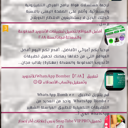
ترجمة مسلسلات هواة برامج العرض التلفيزيونية
والسنمائية، وأنتم على الصفحة اليمنى بالنسبة
لأولئك الذين لا يستطيعون الانتظار الدوبلاج
للسل...
أفضل المواقع لتحميل تطبيقات الأندرويد المدفوعة
والمعدلة مجانآ لسنة 2018
مرحبآ بكم أعزائي الأفاضل.. أقدم لكم اليوم أفضل
المواقع التي من خلالها يمكنك تحميل تطبيقات
الأندروبد المدفوعة والمعدلة (مهكرة) بقالب مجان...
تطبيق WhatsApp Bomber【2018】 للأندرويد
وتعطيل واتساب الأصدقاء 😋😉
قم بتنزيل تطبيق WhatsApp Bomb e r
WhatsApp Bombe r واحد من العديد من
التطبيقات التكميلية لتطبيق المراسلة الشهير
WhatsApp الذي أ...
تحميل SnapTube VIP PRO بدون إعلانات أخر إصدار
2021