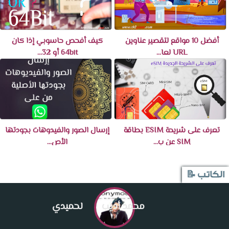
أفضل 10 مواقع لتقصير عناوين
كيف أفحص حاسوبي إذا كان
URL لعا...
64bit أو 32...
تعرف على شريحة ESIM بطاقة
إرسال الصور والفيدوهات بجودتها
SIM عن ب...
الأص...
الكاتب 📝
محمد أديب
لحميدي