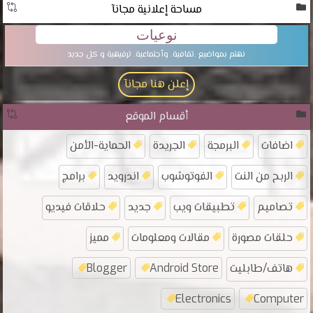
مساحة إعلانية مجانآ
نوعيات
نهتم بمواضيع .تقافية. وأجتماعية. ترفيهية و كل جديد
إعلن هنا مجانآ
أقسام الموقع
اضافات
البرمجة
الجريدة
الحماية-الأمن
الربح من النت
الفوتوشوب
اندرويد
برامج
تصاميم
تطبيقات ويب
جديد
حلاقات فيديو
حلقات مصورة
مقالات ومعلومات
مميز
هاتف/طابليت
Android Store
Blogger
Electronics
Computer