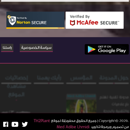
سياسة الخصوصية
راسلنا
حول المدونة
المؤسس
رأيك يهمنا
إحصائيات
مشاهدة
الموقع
Med Adibe Lhmidi
مدونة ثقنية تهتم
بلإعلاميات
والثقنية بالدرجة
الأولى تسعى
.Copyright
2026
©
| جميع الحقوق محفوظة لموقع
TH2Plant
الى المساهمة
من تصميم وبرمجة/تكويد
Med Adibe Lhmidi