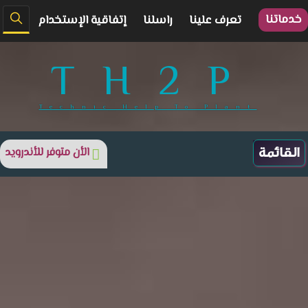
خدماتنا
تعرف علينا
راسلنا
إتفاقية الإستخدام
TH2P
Technic Help To Plant
الأن متوفر للأندرويد