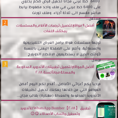
6400 خط عربي مجانآ تحميل قرص ضخم يحتوي
على 6400 خط عربي في ملف واحد مضغوظ برابط
مباشر مقسم الى ثلاثة أجزاء. وملف تورنت
مستقل...
أفضل 9 مواقع لتحميل ترجمات الأفلام والمسلسلات
بمختلف اللغات
ترجمة مسلسلات هواة برامج العرض التلفيزيونية
والسنمائية، وأنتم على الصفحة اليمنى بالنسبة
لأولئك الذين لا يستطيعون الانتظار الدوبلاج
للسل...
أفضل المواقع لتحميل تطبيقات الأندرويد المدفوعة
والمعدلة مجانآ لسنة 2018
مرحبآ بكم أعزائي الأفاضل.. أقدم لكم اليوم أفضل
المواقع التي من خلالها يمكنك تحميل تطبيقات
الأندروبد المدفوعة والمعدلة (مهكرة) بقالب مجان...
تطبيق WhatsApp Bomber【2018】 للأندرويد
وتعطيل واتساب الأصدقاء 😋😉