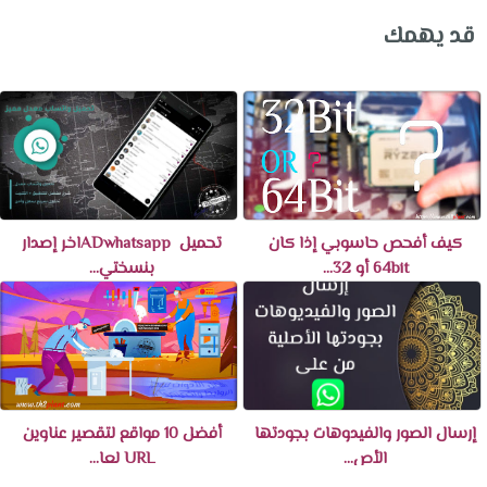
قد يهمك
كيف أفحص حاسوبي إذا كان
تحميل ‏ADwhatsapp ‎اخر إصدار
64bit أو 32...
بنسختي...
إرسال الصور والفيدوهات بجودتها
أفضل 10 مواقع لتقصير عناوين
الأص...
URL لعا...