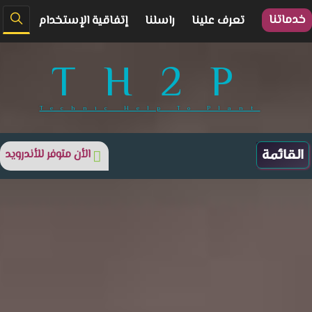
خدماتنا
تعرف علينا
راسلنا
إتفاقية الإستخدام
TH2P
Technic Help To Plant
الأن متوفر للأندرويد