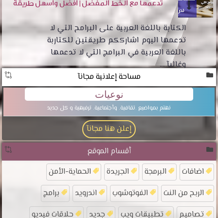
تدعمها مع الخط المفضل | أفضل وأسهل طريقة
الكتابة باللغة العربية على البرامح التي لا
تدعمها اليوم اشارككم طريقتين للكتاربة
باللغة العربية في البرامج التي لا تدعمها
وغالبآ ...
مساحة إعلانية مجانآ
نوعيات
نهتم بمواضيع .تقافية. وأجتماعية. ترفيهية و كل جديد
إعلن هنا مجانآ
أقسام الموقع
اضافات
البرمجة
الجريدة
الحماية-الأمن
الربح من النت
الفوتوشوب
اندرويد
برامج
تصاميم
تطبيقات ويب
جديد
حلاقات فيديو