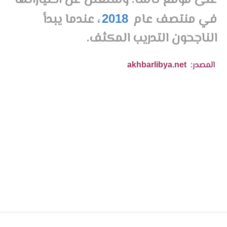
على موقع ناسا. وستعلن عن اختياراتها
في منتصف عام
، عندما يبدأ
2018
الناجحون التدريب المكثف.
المصدر:
akhbarlibya.net