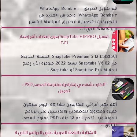
قم بتنزيل تطبيق WhatsApp Bomb e r
WhatsApp Bombe r واحد من العديد من
التطبيقات التكميلية لتطبيق المراسلة الشهير
WhatsApp الذي أ...
تحميل SnapTube VIP PRO بدون إعلانات أخر إصدار
2021
SnapTube Premium 5.12.1.5121301 النسخة الجديدة
من Snaptube V6.02 لسنة 2022 متوفرة الأن إفتح
المقالة Snaptube Pro أو Snaptube...
12 كارت شخصي إحترافية مفتوحة المصدر PSD +
تحميل
أهلآ بكم أعزائي المتابعين مشاركة اليوم ستكون
مميزة ومحبوبة للمصممين والمبدعين على برنامج
الفوتشوب.. أقدم لكم 12 ملف PSD مفتوح المصدر
يحتوي...
الكتابة باللغة العربية على البرامج التي لا