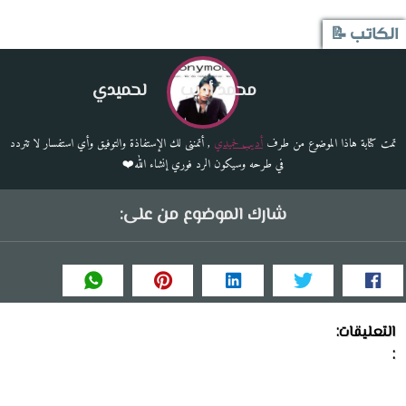
الكاتب 📝
محمد أديب
لحميدي
تمت كتابة هاذا الموضوع من طرف
أديب لحميدي
, أتمننى لك الإستفاذة والتوفيق وأي استفسار لا تتردد
في طرحه وسيكون الرد فوري إنشاء الله❤️
شارك الموضوع من على:
التعليقات:
: