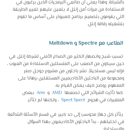
بالشركة. وهذا يعني أن صانعي البرمجيات الذين يرغبون في
الاستفادة من ميزات أمن إنتل لا يتعين عليهم تغيير الطريقة
التي يقومون بتصميم برنامج كمبيوتر على أساس ما تقوم
بتشغيله رقاقة إنتل.
المتاعب مع Spectre و Meltdown
تسبب شبح وانصهار الكثير من الصداع الأمني ​​لشركة إنتل. في
حين سيكون من الصعب على المتسللين الاستفادة من العيوب ،
فإنه ليس مستحيلاً. نشر باحثون من مشروع جوجل صفر
ومجموعة من الباحثين الأكاديميين المستقلين برهانا على
المفهوم يوضح كيف يمكن القيام به.
كما تأثرت الشرائح التي تصنعها
AMD
و
Arm
ببعض
المتغيرات في هجوم
Spect Spect
، ولكنها لم تتأثر.
يتأثر كل جهاز محوسب إلى حد كبير. في قسم الأسئلة الشائعة
في تحليلهم ، بدأ الباحثون الأكاديميون بهذا السؤال
والاستجابة: