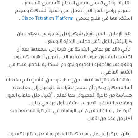
الثانية ، والتي تسمى قياس النظام الأساسي المتقدم ،
تسريع برامج الأمان التي تعمل على تقنية الشبكات وسيتم
استخدامها في منتج يسمى
Cisco Tetration Platform
.
هذا الإعلان ، الذي تقول شركة إنتل إنه جزء من تعهد بريان
كرزانيتش الأول لأمن مجلس الإدارة الأوسع ،
يأتي ذلك مع تعافي الشركة من ضربة إلى سمعتها بعد أن
اكتشف الباحثون عيوب التصميم التي تعرض أجهزة الكمبيوتر
والهواتف والأجهزة اللوحية والخوادم السحابية للخطر. فقط في
الشهر الماضي ،
وقالت الشركة إنها انتهت من إصدار كود من شأنه إصلاح مشكلة
أساسية كان يمكن أن تسمح للقراصنة بالوصول إلى معلومات
حساسة من ذاكرة الكمبيوتر. كما تعلم ، أشياء مثل كلمات المرور
ومفاتيح التشفير. العيوب ، كشف لأول مرة في يناير ،
أثرت على مئات الملايين من الرقاقات في الأجهزة المصنعة منذ
أكثر من عقد من الزمان.
والآن ، تركز إنتل على ما يمكنها القيام به لجعل جهاز الكمبيوتر