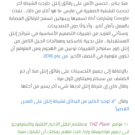
منذ يناير ، تحسن الأمن على رقائق إنتل. طرحت الشركة آخر
تحديث للشفرة الصغيرة في مارس. ما هو أكثر من ذلك ، نفذت
Google وشاركت أداة تسميها ريببولين تسمح للرقائق المصابة
بالعمل بأمان أكبر ، وأحيانًا دون التصحيحات.
وستأتي المزيد من تغييرات التصميم الأساسية في شرائح إنتل
المستقبلية ، مثل بحيرة كاسكيد ومعالجات الجيل الثامن من
إنتل كور. ستعالج التغييرات نوعين من الهجوم ومن المتوقع أن
تكون متوفرة في النصف الأخير
من عام 2018
.
بالإضافة إلى جميع التحسينات على رقائق إنتل منذ أن تم
الكشف عن سبكتر وميلتاون لأول مرة ،
وقال كاي إن شركة إنتل لديها شيء آخر يسير من أجلها.
وقال
"لا توجد الكثير من البدائل لشركة إنتل على المدى
القصير".
\\ موقع
Plant
TH
وصلتكم لنقل الأخبار التقنية والتنكولوجيا
2
في جميع مواضيعها وإدا كنت مهتم يمكنك أن تشترك معنا