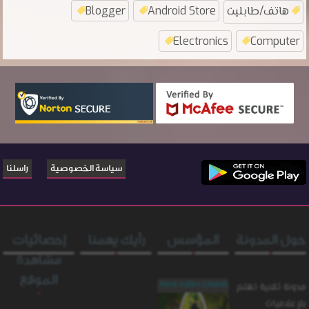
هاتف/طابليت
Android Store
Blogger
Electronics
Computer
سياسة الخصوصية
راسلنا
حول المدونة
المؤسس
رأيك يهمنا
إحصائيات
مشاهدة
الموقع
Med Adibe Lhmidi
مدونة ثقنية تهتم
بلإعلاميات