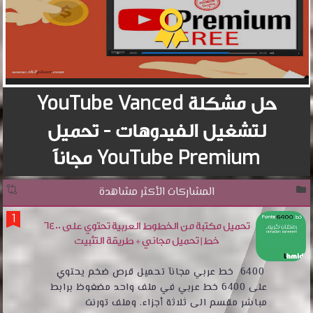
حل مشكلة YouTube Vanced
لتشغيل الفيدوهات - تحميل
YouTube Premium مجاناً
المشاركات الأكثر مشاهدة
تحميل مكتبة من الخطوط العربية تحتوي على 6400
خط | تحميل مجاني + طريقة التثبيت
6400 خط عربي مجانآ تحميل قرص ضخم يحتوي
على 6400 خط عربي في ملف واحد مضغوظ برابط
مباشر مقسم الى ثلاثة أجزاء. وملف تورنت