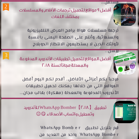
مستقل...
أفضل 9 مواقع لتحميل ترجمات الأفلام والمسلسلات
بمختلف اللغات
ترجمة مسلسلات هواة برامج العرض التلفيزيونية
والسنمائية، وأنتم على الصفحة اليمنى بالنسبة
لأولئك الذين لا يستطيعون الانتظار الدوبلاج
للسل...
أفضل المواقع لتحميل تطبيقات الأندرويد المدفوعة
والمعدلة مجانآ لسنة 2018
مرحبآ بكم أعزائي الأفاضل.. أقدم لكم اليوم أفضل
المواقع التي من خلالها يمكنك تحميل تطبيقات
الأندروبد المدفوعة والمعدلة (مهكرة) بقالب مجان...
تطبيق WhatsApp Bomber【2018】 للأندرويد
وتعطيل واتساب الأصدقاء 😋😉
قم بتنزيل تطبيق WhatsApp Bomb e r
WhatsApp Bombe r واحد من العديد من