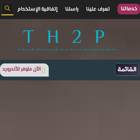
خدماتنا
تعرف علينا
راسلنا
إتفاقية الإستخدام
TH2P
Technic Help To Plant
الأن متوفر للأندرويد