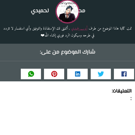
محمد أديب
لحميدي
تمت كتابة هاذا الموضوع من طرف
أديب لحميدي
, أتمننى لك الإستفاذة والتوفيق وأي استفسار لا تتردد
في طرحه وسيكون الرد فوري إنشاء الله❤️
شارك الموضوع من على:
التعليقات:
: