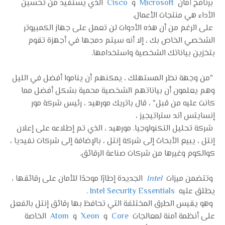
برنامج أمان
Microsoft
و
Cisco
الذي يستفيد من تحسين
الأداء هي منتجات الأعمال.
على الرغم من أن هذه الأدوات لن تعمل على جهاز الكمبيوتر
الشخصي الخاص بك ، إلا أنه سيتم دمجها في أجهزة تقوم
بتخزين بياناتك الشخصية واستخدامها.
"من وجهة نظر المستهلك ، يمكنهم أن يناموا أفضل في الليل
وهم يعلمون أن بياناتهم الشخصية محمية بشكل أفضل مما
كانت عليه من قبل" ، قال باتريك مورهيد ، رئيس شركة مور
إنسايتس آند ستراتيجيز ،
شركة تحليل التكنولوجيا. مورهيد ، الذي تم إطلاعه على إعلان
إنتل ، يبيع الأبحاث إلى شركة إنتل ، بالإضافة إلى شركات نفيديا ،
كوالكوم وغيرها من شركات صناعة الرقائق.
وتتضمن ميزات
Intel
الجديدة إطارًا موحدًا للأمان على رقائقها ،
يطلق عليه
Intel Security Essentials
.
وهو يقيس الطرق المختلفة التي تحافظ بها رقائق إنتل بالفعل
على أنظمة آمنة لمعالجات
Core
و
Xeon
و
Atom
الخاصة