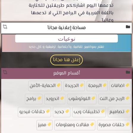
تدعمها اليوم اشارككم طريقتين للكتاربة
باللغة العربية في البرامج التي لا تدعمها
وغالبآ ...
مساحة إعلانية مجانآ
نوعيات
نهتم بمواضيع .تقافية. وأجتماعية. ترفيهية و كل جديد
إعلن هنا مجانآ
أقسام الموقع
اضافات
البرمجة
الجريدة
الحماية-الأمن
الربح من النت
الفوتوشوب
اندرويد
برامج
تصاميم
تطبيقات ويب
جديد
حلاقات فيديو
حلقات مصورة
مقالات ومعلومات
مميز