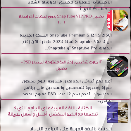
التطبيقات التكميلية لتطبيق المراسلة الشهير
WhatsApp الذي أ...
تحميل SnapTube VIP PRO بدون إعلانات أخر إصدار
2021
SnapTube Premium 5.12.1.5121301 النسخة الجديدة
من Snaptube V6.02 لسنة 2022 متوفرة الأن إفتح
المقالة Snaptube Pro أو Snaptube...
12 كارت شخصي إحترافية مفتوحة المصدر PSD +
تحميل
أهلآ بكم أعزائي المتابعين مشاركة اليوم ستكون
مميزة ومحبوبة للمصممين والمبدعين على برنامج
الفوتشوب.. أقدم لكم 12 ملف PSD مفتوح المصدر
يحتوي...
الكتابة باللغة العربية على البرامج التي لا
تدعمها مع الخط المفضل | أفضل وأسهل طريقة
الكتابة باللغة العربية على البرامح التي لا