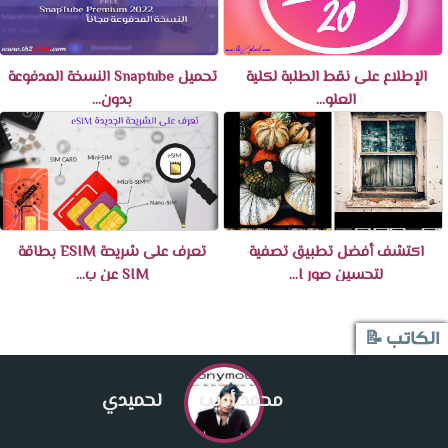
الإطلاع على نقط الطلبة لكلية
تحميل Snaptube النسخة المدفوعة
العلو...
بدون...
اكتشف أفضل تطبيق تصفية
تعرف على شريحة ESIM بطاقة
لتحسين صور I...
SIM عن ب...
الكاتب 📝
محمد أديب
لحميدي