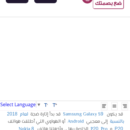
ضع بصمتك
Select Language
▼
T
T
-
+
قد يكون
Samsung Galaxy S
قد بدأ إثارة ضجة
لعام
2018
9
بالنسبة
إلى معجبي
Android
أو الهواوي التي أطلقت هواتف
و
Pro
P
الخاصة بها ،.. وأذهلنا هاتف
Nokia
8
20
P20