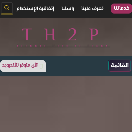
خدماتنا
تعرف علينا
راسلنا
إتفاقية الإستخدام
TH2P
Technic Help To Plant
الأن متوفر للأندرويد