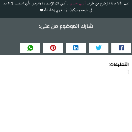
تمت كتابة هاذا الموضوع من طرف
أديب لحميدي
, أتمننى لك الإستفاذة والتوفيق وأي استفسار لا تتردد
في طرحه وسيكون الرد فوري إنشاء الله❤️
شارك الموضوع من على:
التعليقات:
: