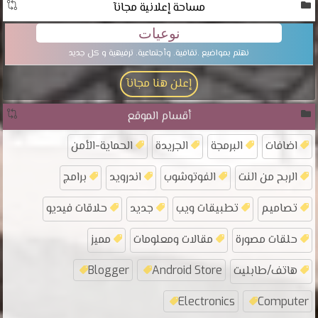
مساحة إعلانية مجانآ
نوعيات
نهتم بمواضيع .تقافية. وأجتماعية. ترفيهية و كل جديد
إعلن هنا مجانآ
أقسام الموقع
اضافات
البرمجة
الجريدة
الحماية-الأمن
الربح من النت
الفوتوشوب
اندرويد
برامج
تصاميم
تطبيقات ويب
جديد
حلاقات فيديو
حلقات مصورة
مقالات ومعلومات
مميز
هاتف/طابليت
Android Store
Blogger
Electronics
Computer