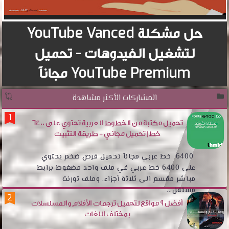
حل مشكلة YouTube Vanced
لتشغيل الفيدوهات - تحميل
YouTube Premium مجاناً
المشاركات الأكثر مشاهدة
تحميل مكتبة من الخطوط العربية تحتوي على 6400
خط | تحميل مجاني + طريقة التثبيت
6400 خط عربي مجانآ تحميل قرص ضخم يحتوي
على 6400 خط عربي في ملف واحد مضغوظ برابط
مباشر مقسم الى ثلاثة أجزاء. وملف تورنت
مستقل...
أفضل 9 مواقع لتحميل ترجمات الأفلام والمسلسلات
بمختلف اللغات