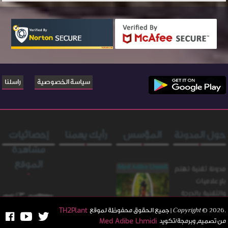
سياسة الخصوصية
راسلنا
حول المدونة
المؤسس
رأيك يهمنا
إحصائيات
مشاهدة
الموقع
Med Adibe Lhmidi
مدونة ثقنية تهتم
بلإعلاميات
والثقنية بالدرجة
الأولى تسعى
.Copyright
2026
©
| جميع الحقوق محفوظة لموقع
TH2Plant
الى المساهمة
من تصميم وبرمجة/تكويد
Med Adibe Lhmidi
955,939