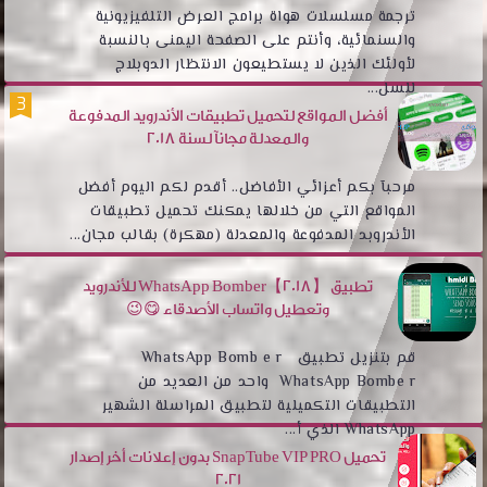
ترجمة مسلسلات هواة برامج العرض التلفيزيونية
والسنمائية، وأنتم على الصفحة اليمنى بالنسبة
لأولئك الذين لا يستطيعون الانتظار الدوبلاج
للسل...
أفضل المواقع لتحميل تطبيقات الأندرويد المدفوعة
والمعدلة مجانآ لسنة 2018
مرحبآ بكم أعزائي الأفاضل.. أقدم لكم اليوم أفضل
المواقع التي من خلالها يمكنك تحميل تطبيقات
الأندروبد المدفوعة والمعدلة (مهكرة) بقالب مجان...
تطبيق WhatsApp Bomber【2018】 للأندرويد
وتعطيل واتساب الأصدقاء 😋😉
قم بتنزيل تطبيق WhatsApp Bomb e r
WhatsApp Bombe r واحد من العديد من
التطبيقات التكميلية لتطبيق المراسلة الشهير
WhatsApp الذي أ...
تحميل SnapTube VIP PRO بدون إعلانات أخر إصدار
2021