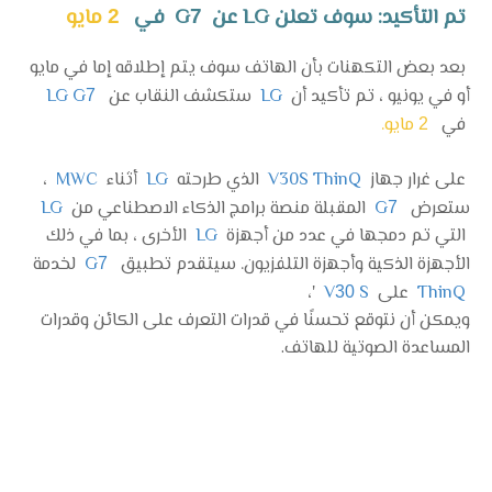
تم التأكيد: سوف تعلن LG عن G
في
مايو
2
7
بعد بعض التكهنات بأن الهاتف سوف يتم إطلاقه إما في مايو
أو في يونيو ، تم تأكيد أن
LG
ستكشف النقاب عن
LG G
7
في
مايو.
2
على غرار جهاز
V30S ThinQ
الذي طرحته
LG
أثناء
MWC
،
ستعرض
G
المقبلة منصة برامج الذكاء الاصطناعي من
LG
7
التي تم دمجها في عدد من أجهزة
LG
الأخرى ، بما في ذلك
الأجهزة الذكية وأجهزة التلفزيون. سيتقدم تطبيق
G
لخدمة
7
ThinQ
على
S
V
'،
30
ويمكن أن نتوقع تحسنًا في قدرات التعرف على الكائن وقدرات
المساعدة الصوتية للهاتف.