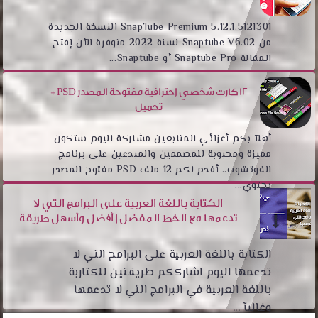
SnapTube Premium 5.12.1.5121301 النسخة الجديدة
من Snaptube V6.02 لسنة 2022 متوفرة الأن إفتح
المقالة Snaptube Pro أو Snaptube...
12 كارت شخصي إحترافية مفتوحة المصدر PSD +
تحميل
أهلآ بكم أعزائي المتابعين مشاركة اليوم ستكون
مميزة ومحبوبة للمصممين والمبدعين على برنامج
الفوتشوب.. أقدم لكم 12 ملف PSD مفتوح المصدر
يحتوي...
الكتابة باللغة العربية على البرامج التي لا
تدعمها مع الخط المفضل | أفضل وأسهل طريقة
الكتابة باللغة العربية على البرامح التي لا
تدعمها اليوم اشارككم طريقتين للكتاربة
باللغة العربية في البرامج التي لا تدعمها
وغالبآ ...