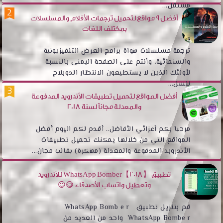
مستقل...
أفضل 9 مواقع لتحميل ترجمات الأفلام والمسلسلات
بمختلف اللغات
ترجمة مسلسلات هواة برامج العرض التلفيزيونية
والسنمائية، وأنتم على الصفحة اليمنى بالنسبة
لأولئك الذين لا يستطيعون الانتظار الدوبلاج
للسل...
أفضل المواقع لتحميل تطبيقات الأندرويد المدفوعة
والمعدلة مجانآ لسنة 2018
مرحبآ بكم أعزائي الأفاضل.. أقدم لكم اليوم أفضل
المواقع التي من خلالها يمكنك تحميل تطبيقات
الأندروبد المدفوعة والمعدلة (مهكرة) بقالب مجان...
تطبيق WhatsApp Bomber【2018】 للأندرويد
وتعطيل واتساب الأصدقاء 😋😉
قم بتنزيل تطبيق WhatsApp Bomb e r
WhatsApp Bombe r واحد من العديد من