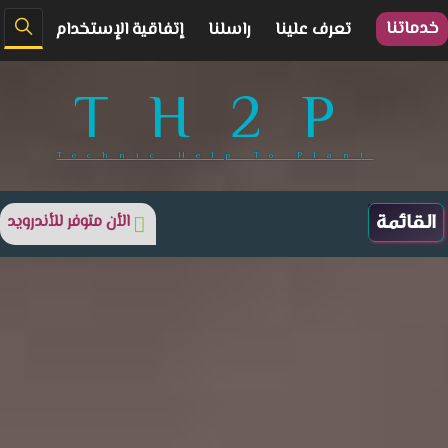
خدماتنا
تعرف علينا
راسلنا
إتفاقية الإستخدام
TH2P
Technic Help To Plant
الأن متوفر للأندرويد