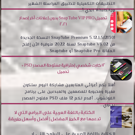
التطبيقات التكميلية لتطبيق المراسلة الشهير
WhatsApp الذي أ...
تحميل SnapTube VIP PRO بدون إعلانات أخر إصدار
2021
SnapTube Premium 5.12.1.5121301 النسخة الجديدة
من Snaptube V6.02 لسنة 2022 متوفرة الأن إفتح
المقالة Snaptube Pro أو Snaptube...
12 كارت شخصي إحترافية مفتوحة المصدر PSD +
تحميل
أهلآ بكم أعزائي المتابعين مشاركة اليوم ستكون
مميزة ومحبوبة للمصممين والمبدعين على برنامج
الفوتشوب.. أقدم لكم 12 ملف PSD مفتوح المصدر
يحتوي...
الكتابة باللغة العربية على البرامج التي لا
تدعمها مع الخط المفضل | أفضل وأسهل طريقة
الكتابة باللغة العربية على البرامح التي لا