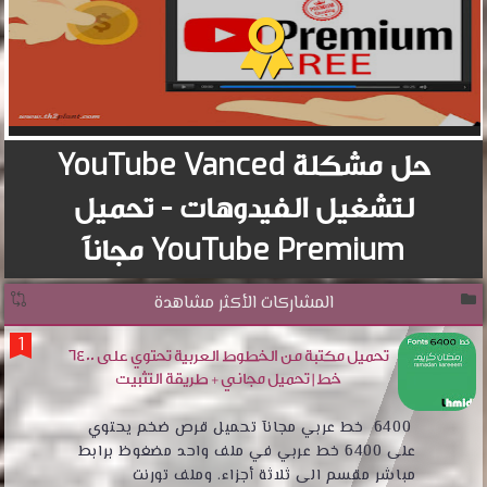
حل مشكلة YouTube Vanced
لتشغيل الفيدوهات - تحميل
YouTube Premium مجاناً
المشاركات الأكثر مشاهدة
تحميل مكتبة من الخطوط العربية تحتوي على 6400
خط | تحميل مجاني + طريقة التثبيت
6400 خط عربي مجانآ تحميل قرص ضخم يحتوي
على 6400 خط عربي في ملف واحد مضغوظ برابط
مباشر مقسم الى ثلاثة أجزاء. وملف تورنت