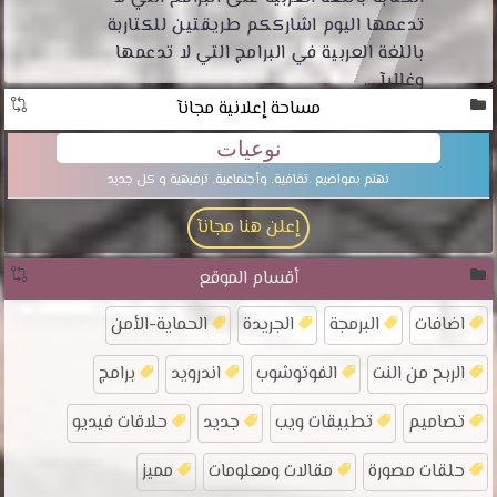
تدعمها اليوم اشارككم طريقتين للكتاربة
باللغة العربية في البرامج التي لا تدعمها
وغالبآ ...
مساحة إعلانية مجانآ
نوعيات
نهتم بمواضيع .تقافية. وأجتماعية. ترفيهية و كل جديد
إعلن هنا مجانآ
أقسام الموقع
اضافات
البرمجة
الجريدة
الحماية-الأمن
الربح من النت
الفوتوشوب
اندرويد
برامج
تصاميم
تطبيقات ويب
جديد
حلاقات فيديو
حلقات مصورة
مقالات ومعلومات
مميز