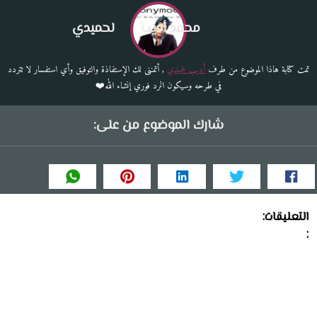
محمد أديب
لحميدي
تمت كتابة هاذا الموضوع من طرف
أديب لحميدي
, أتمننى لك الإستفاذة والتوفيق وأي استفسار لا تتردد
في طرحه وسيكون الرد فوري إنشاء الله❤️
شارك الموضوع من على:
التعليقات:
: