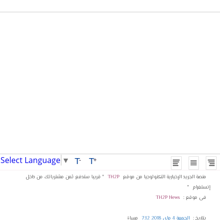
Select Language
▼
T
T
-
+
منصة الجريد الإخبارية التكنولوجيا من موقع
TH2P
" قريبا ستدفع ثمن مشترياتك من داخل
إنستغرام
"
فى موقع :
TH2P News
بتاريخ :
الجمعة 4 ماي 2018 7:12
مساءً