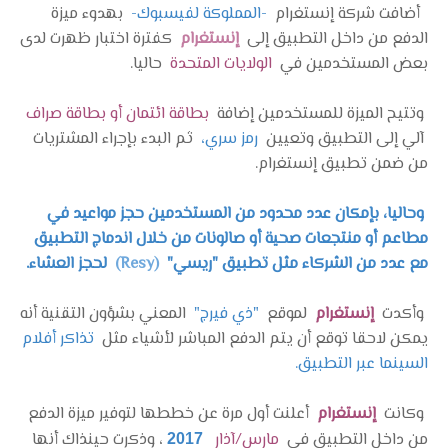
أضافت شركة إنستغرام
-المملوكة لفيسبوك-
بهدوء ميزة
الدفع من داخل التطبيق إلى
إنستغرام
كفترة اختبار ظهرت لدى
بعض المستخدمين في
الولايات المتحدة
حاليا.
وتتيح الميزة للمستخدمين إضافة
بطاقة ائتمان أو بطاقة صراف
آلي إلى التطبيق وتعيين
رمز سري،
ثم البدء بإجراء المشتريات
من ضمن تطبيق إنستغرام.
وحاليا، بإمكان عدد محدود من المستخدمين حجز مواعيد في
مطاعم أو منتجعات صحية أو صالونات من خلال اندماج التطبيق
مع عدد من الشركاء مثل تطبيق "ريسي"
(Resy)
لحجز العشاء.
وأكدت
إنستغرام
لموقع
"ذي فيرج"
المعني بشؤون التقنية أنه
يمكن لاحقا توقع أن يتم الدفع المباشر لأشياء مثل
تذاكر أفلام
السينما عبر التطبيق.
وكانت
إنستغرام
أعلنت أول مرة عن خططها لتوفير ميزة الدفع
من داخل التطبيق في
مارس/آذار
، وذكرت حينذاك أنها
2017