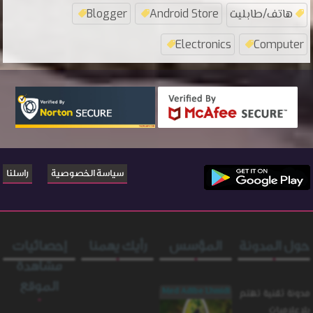
هاتف/طابليت
Android Store
Blogger
Electronics
Computer
سياسة الخصوصية
راسلنا
حول المدونة
المؤسس
رأيك يهمنا
إحصائيات
مشاهدة
الموقع
Med Adibe Lhmidi
مدونة ثقنية تهتم
بلإعلاميات