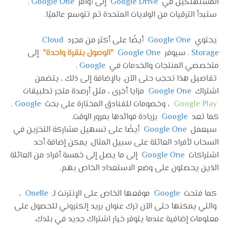
المستهلكين في
Google Drive
إلى أوامر
Google One
.
ستبدأ الترقيات من الولايات المتحدة ثم تتوسع عالميًا.
يحتوي
Google One
أيضًا على أكثر من مجرد
Cloud
Storage
. سيوفر
Google One
"الوصول بنقرة واحدة"
إلى
متخصصي المنتجات والخدمات في
Google
.
تفاصيل هذا تحجب حتى الآن. بالإضافة إلى ذلك ، يتضمن
اشتراك
Google One
مزايا أخرى ، مثل أرصدة متجر تطبيقات
Google Play
، وخصومات للفنادق المختارة على بحث
Google
.
كما تعد
Google
بزيادة فوائدها بمرور الوقت.
سيعمل
Google One
أيضًا على تسهيل مشاركة التخزين في
السحاب لأفراد العائلة على سبيل المثال. يمكن إضافة أحد
اشتراكات
Google One
إلى ما يصل إلى خمسة أفراد من العائلة
الذين يحصلون على وضع الاستعداد الخاص بهم.
كما فتحت
Google
موقعها الخاص على الإنترنت لـ
Onelle
،
والتي يمكنها حتى الآن ترك عنوان بريد إلكتروني للحصول على
معلومات إضافية عندما يتوفر خيار اشتراك جديد في بلدك.