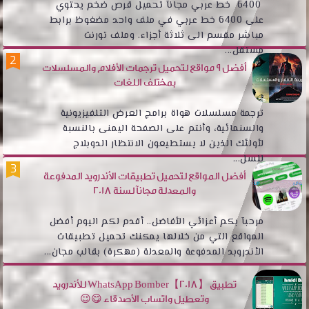
6400 خط عربي مجانآ تحميل قرص ضخم يحتوي
على 6400 خط عربي في ملف واحد مضغوظ برابط
مباشر مقسم الى ثلاثة أجزاء. وملف تورنت
مستقل...
أفضل 9 مواقع لتحميل ترجمات الأفلام والمسلسلات
بمختلف اللغات
ترجمة مسلسلات هواة برامج العرض التلفيزيونية
والسنمائية، وأنتم على الصفحة اليمنى بالنسبة
لأولئك الذين لا يستطيعون الانتظار الدوبلاج
للسل...
أفضل المواقع لتحميل تطبيقات الأندرويد المدفوعة
والمعدلة مجانآ لسنة 2018
مرحبآ بكم أعزائي الأفاضل.. أقدم لكم اليوم أفضل
المواقع التي من خلالها يمكنك تحميل تطبيقات
الأندروبد المدفوعة والمعدلة (مهكرة) بقالب مجان...
تطبيق WhatsApp Bomber【2018】 للأندرويد
وتعطيل واتساب الأصدقاء 😋😉