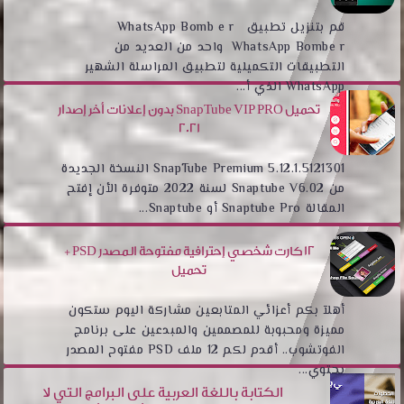
قم بتنزيل تطبيق WhatsApp Bomb e r
WhatsApp Bombe r واحد من العديد من
التطبيقات التكميلية لتطبيق المراسلة الشهير
WhatsApp الذي أ...
تحميل SnapTube VIP PRO بدون إعلانات أخر إصدار
2021
SnapTube Premium 5.12.1.5121301 النسخة الجديدة
من Snaptube V6.02 لسنة 2022 متوفرة الأن إفتح
المقالة Snaptube Pro أو Snaptube...
12 كارت شخصي إحترافية مفتوحة المصدر PSD +
تحميل
أهلآ بكم أعزائي المتابعين مشاركة اليوم ستكون
مميزة ومحبوبة للمصممين والمبدعين على برنامج
الفوتشوب.. أقدم لكم 12 ملف PSD مفتوح المصدر
يحتوي...
الكتابة باللغة العربية على البرامج التي لا