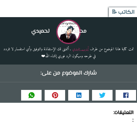
الكاتب 📝
محمد أديب
لحميدي
تمت كتابة هاذا الموضوع من طرف
أديب لحميدي
, أتمننى لك الإستفاذة والتوفيق وأي استفسار لا تتردد
في طرحه وسيكون الرد فوري إنشاء الله❤️
شارك الموضوع من على:
التعليقات:
: