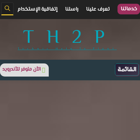
خدماتنا
تعرف علينا
راسلنا
إتفاقية الإستخدام
TH2P
Technic Help To Plant
الأن متوفر للأندرويد