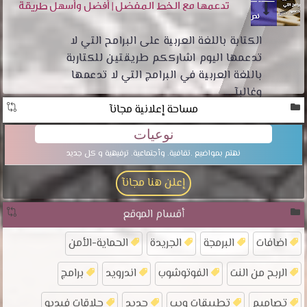
تدعمها مع الخط المفضل | أفضل وأسهل طريقة
الكتابة باللغة العربية على البرامح التي لا
تدعمها اليوم اشارككم طريقتين للكتاربة
باللغة العربية في البرامج التي لا تدعمها
وغالبآ ...
مساحة إعلانية مجانآ
نوعيات
نهتم بمواضيع .تقافية. وأجتماعية. ترفيهية و كل جديد
إعلن هنا مجانآ
أقسام الموقع
اضافات
البرمجة
الجريدة
الحماية-الأمن
الربح من النت
الفوتوشوب
اندرويد
برامج
تصاميم
تطبيقات ويب
جديد
حلاقات فيديو