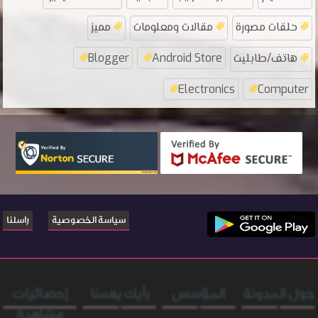
حلقات مصورة
مقالات ومعلومات
مميز
هاتف/طابليت
Android Store
Blogger
Electronics
Computer
سياسة الخصوصية
راسلنا
حول المدونة
المؤسس
رأيك يهمنا
إحصائيات
مشاهدة